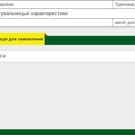
иробник
Туреччина
увальницькі характеристики
магніт для
ція для замовлення
0 ₴