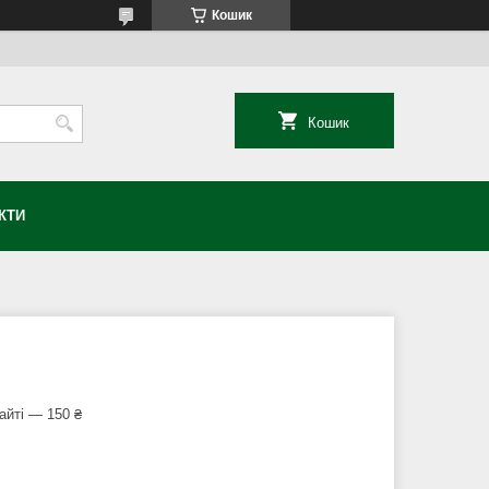
Кошик
Кошик
КТИ
айті — 150 ₴