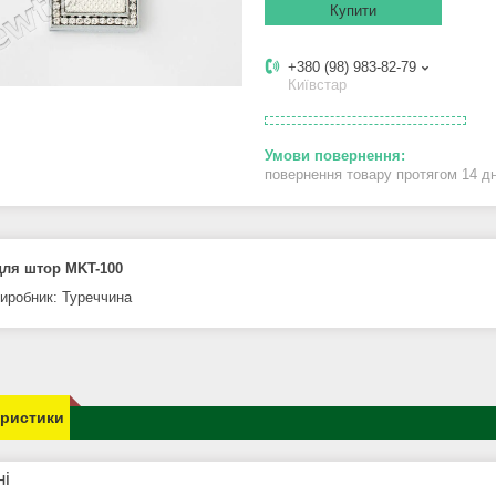
Купити
+380 (98) 983-82-79
Київстар
повернення товару протягом 14 д
для штор MKT-100
виробник: Туреччина
еристики
ні