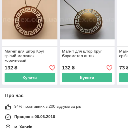
Магніт для штор Круг
Магніт для штор Круг
Магн
зрілий малюнок
Єврометал антик
сріб
коричневий
132
132
73
₴
₴
Купити
Купити
Про нас
94% позитивних з 200 відгуків за рік
Працює з 06.06.2016
м. Харків