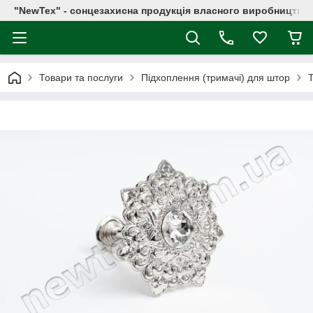
"NewTex" - сонцезахисна продукція власного виробництва
Товари та послуги
Підхоплення (тримачі) для штор