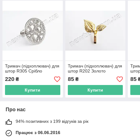
Тримач (підхоплювач) для
Тримач (підхоплювач) для
Трим
штор R305 Срібло
штор R202 Золото
штор
220
85
85
₴
₴
Купити
Купити
Про нас
94% позитивних з 199 відгуків за рік
Працює з 06.06.2016