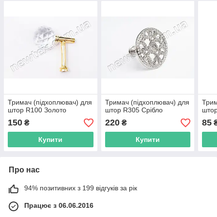
Тримач (підхоплювач) для
Тримач (підхоплювач) для
Трим
штор R100 Золото
штор R305 Срібло
штор
150
220
85
₴
₴
Купити
Купити
Про нас
94% позитивних з 199 відгуків за рік
Працює з 06.06.2016