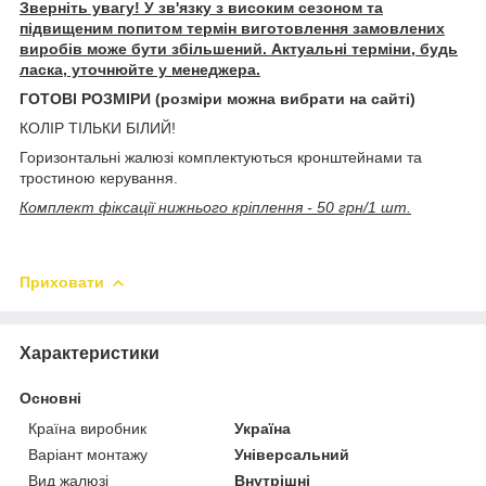
Зверніть увагу! У зв'язку з високим сезоном та
підвищеним попитом термін виготовлення замовлених
виробів може бути збільшений. Актуальні терміни, будь
ласка, уточнюйте у менеджера.
ГОТОВІ РОЗМІРИ (розміри можна вибрати на сайті)
КОЛІР ТІЛЬКИ БІЛИЙ!
Горизонтальні жалюзі комплектуються кронштейнами та
тростиною керування.
Комплект фіксації нижнього кріплення - 50 грн/1 шт.
Приховати
Характеристики
Основні
Країна виробник
Україна
Варіант монтажу
Універсальний
Вид жалюзі
Внутрішні