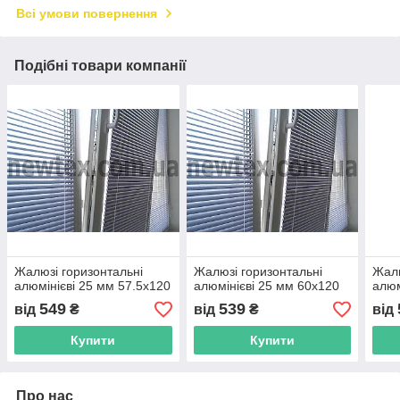
Всі умови повернення
Подібні товари компанії
Жалюзі горизонтальні
Жалюзі горизонтальні
Жалю
алюмінієві 25 мм 57.5х120
алюмінієві 25 мм 60х120
алюм
549
539
від
₴
від
₴
від
Купити
Купити
Про нас