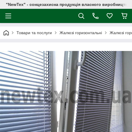
"NewTex" - сонцезахисна продукція власного виробництва
Товари та послуги
Жалюзі горизонтальні
Жалюзі гор