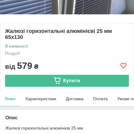
Жалюзі горизонтальні алюмінієві 25 мм
65х130
В наявності
Роздріб
579
від
₴
Купити
Опис
Характеристики
Доставка
Оплата
Умови п
Опис
Жалюзі горизонтальні алюмінієві 25 мм