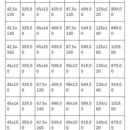
42,5х
329,0
65х13
429,0
87,5х
499,0
125х1
809,0
120
0
0
0
120
0
20
0
42,5х
329,0
65х14
469,0
87,5х
549,0
125х1
889,0
140
0
0
0
140
0
40
0
42,5х
359,0
65х15
499,0
87,5х
599,0
125х1
1029,
160
0
0
0
160
0
60
00
45х12
359,0
65х16
509,0
90х12
519,0
130х1
879,0
0
0
0
0
0
0
20
0
45х13
329,0
67,5х
409,0
90х13
549,0
130х1
919,0
0
0
120
0
0
0
40
0
45х14
329,0
67,5х
489,0
90х14
589,0
130х1
1019,
0
0
140
0
0
0
60
00
45х15
359,0
67,5х
539,0
90х15
619,0
140х1
879,0
0
0
160
0
0
0
20
0