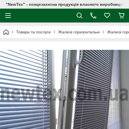
"NewTex" - сонцезахисна продукція власного виробництва
Товари та послуги
Жалюзі горизонтальні
Жалюзі гор