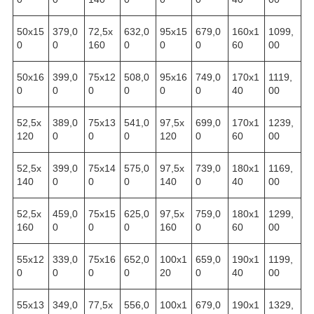
50х15
379,0
72,5х
632,0
95х15
679,0
160х1
1099,
0
0
160
0
0
0
60
00
50х16
399,0
75х12
508,0
95х16
749,0
170х1
1119,
0
0
0
0
0
0
40
00
52,5х
389,0
75х13
541,0
97,5х
699,0
170х1
1239,
120
0
0
0
120
0
60
00
52,5х
399,0
75х14
575,0
97,5х
739,0
180х1
1169,
140
0
0
0
140
0
40
00
52,5х
459,0
75х15
625,0
97,5х
759,0
180х1
1299,
160
0
0
0
160
0
60
00
55х12
339,0
75х16
652,0
100х1
659,0
190х1
1199,
0
0
0
0
20
0
40
00
55х13
349,0
77,5х
556,0
100х1
679,0
190х1
1329,