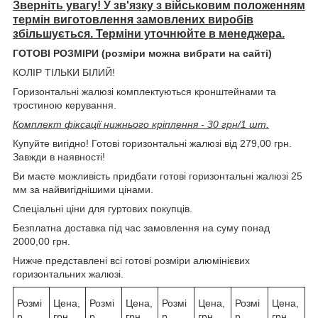
Зверніть увагу! У зв'язку з військовим положенням
термін виготовлення замовлених виробів
збільшується. Терміни уточнюйте в менеджера.
ГОТОВІ РОЗМІРИ (розміри можна вибрати на сайті)
КОЛІР ТІЛЬКИ БІЛИЙ!
Горизонтальні жалюзі комплектуються кронштейнами та
тростиною керування.
Комплект фіксації нижнього кріплення - 30 грн/1 шт.
Купуйте вигідно! Готові горизонтальні жалюзі від 279,00 грн.
Завжди в наявності!
Ви маєте можливість придбати готові горизонтальні жалюзі 25
мм за найвигіднішими цінами.
Спеціальні ціни для гуртових покупців.
Безплатна доставка під час замовлення на суму понад
2000,00 грн.
Нижче представлені всі готові розміри алюмінієвих
горизонтальних жалюзі.
Розмі
Цена,
Розмі
Цена,
Розмі
Цена,
Розмі
Цена,
р,
грн.
р,
грн.
р,
грн
р,
грн.