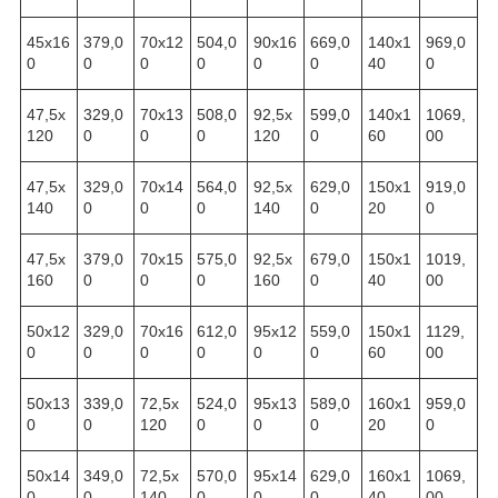
45х16
379,0
70х12
504,0
90х16
669,0
140х1
969,0
0
0
0
0
0
0
40
0
47,5х
329,0
70х13
508,0
92,5х
599,0
140х1
1069,
120
0
0
0
120
0
60
00
47,5х
329,0
70х14
564,0
92,5х
629,0
150х1
919,0
140
0
0
0
140
0
20
0
47,5х
379,0
70х15
575,0
92,5х
679,0
150х1
1019,
160
0
0
0
160
0
40
00
50х12
329,0
70х16
612,0
95х12
559,0
150х1
1129,
0
0
0
0
0
0
60
00
50х13
339,0
72,5х
524,0
95х13
589,0
160х1
959,0
0
0
120
0
0
0
20
0
50х14
349,0
72,5х
570,0
95х14
629,0
160х1
1069,
0
0
140
0
0
0
40
00