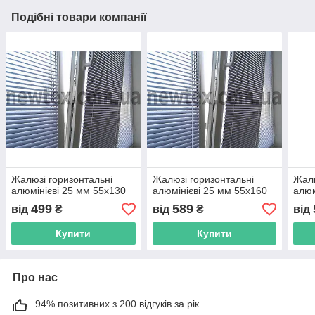
Подібні товари компанії
Жалюзі горизонтальні
Жалюзі горизонтальні
Жалю
алюмінієві 25 мм 55х130
алюмінієві 25 мм 55х160
алюм
499
589
від
₴
від
₴
від
Купити
Купити
Про нас
94% позитивних з 200 відгуків за рік