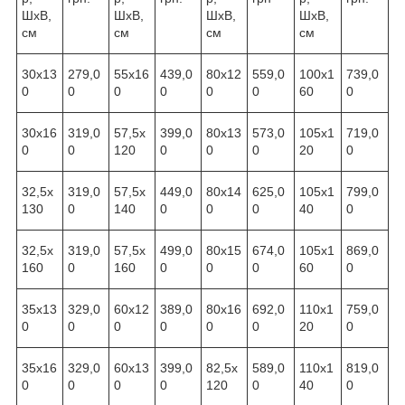
ШхВ,
ШхВ,
ШхВ,
ШхВ,
см
см
см
см
30х13
279,0
55х16
439,0
80х12
559,0
100х1
739,0
0
0
0
0
0
0
60
0
30х16
319,0
57,5х
399,0
80х13
573,0
105х1
719,0
0
0
120
0
0
0
20
0
32,5х
319,0
57,5х
449,0
80х14
625,0
105х1
799,0
130
0
140
0
0
0
40
0
32,5х
319,0
57,5х
499,0
80х15
674,0
105х1
869,0
160
0
160
0
0
0
60
0
35х13
329,0
60х12
389,0
80х16
692,0
110х1
759,0
0
0
0
0
0
0
20
0
35х16
329,0
60х13
399,0
82,5х
589,0
110х1
819,0
0
0
0
0
120
0
40
0