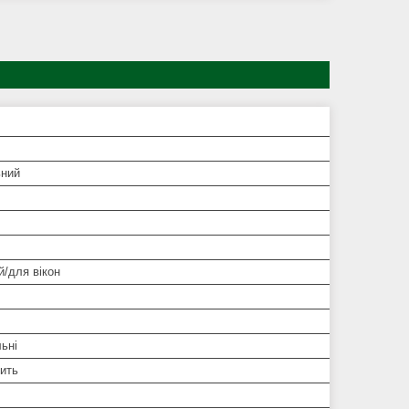
ьний
/для вікон
ьні
сить