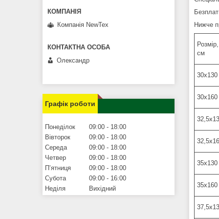
Безплат
Нижче п
Компанія NewTex
Розмір
см
Олександр
30х130
30х160
Графік роботи
32,5х1
Понеділок
09:00
18:00
Вівторок
09:00
18:00
32,5х1
Середа
09:00
18:00
Четвер
09:00
18:00
35х130
Пʼятниця
09:00
18:00
Субота
09:00
16:00
35х160
Неділя
Вихідний
37,5х1