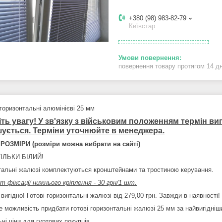
+380 (98) 983-82-79
Київстар
повернення товару протягом 14 д
горизонтальні алюмінієві 25 мм
іть увагу! У зв'язку з військовим положенням термін в
шується. Терміни уточнюйте в менеджера.
РОЗМІРИ (розміри можна вибрати на сайті)
ТІЛЬКИ БІЛИЙ!
тальні жалюзі комплектуються кронштейнами та тростиною керування.
т фіксації нижнього кріплення - 30 грн/1 шт.
вигідно! Готові горизонтальні жалюзі від 279,00 грн. Завжди в наявності!
е можливість придбати готові горизонтальні жалюзі 25 мм за найвигідні
ні ціни для гуртових покупців.