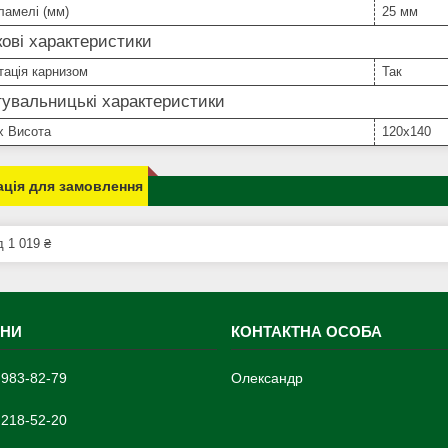
ламелі (мм)
25 мм
ові характеристики
тація карнизом
Так
увальницькі характеристики
х Висота
120х140
ція для замовлення
д 1 019 ₴
 983-82-79
Олександр
 218-52-20