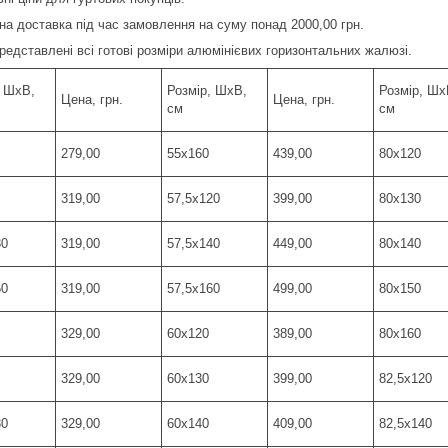
на доставка під час замовлення на суму понад 2000,00 грн.
редставлені всі готові розміри алюмінієвих горизонтальних жалюзі.
, ШхВ,
Розмір, ШхВ,
Розмір, Шх
Цена, грн.
Цена, грн.
см
см
279,00
55х160
439,00
80х120
319,00
57,5х120
399,00
80х130
30
319,00
57,5х140
449,00
80х140
60
319,00
57,5х160
499,00
80х150
329,00
60х120
389,00
80х160
329,00
60х130
399,00
82,5х120
30
329,00
60х140
409,00
82,5х140