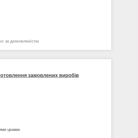
нів
за домовленістю
иготовлення замовлених виробів
шими цінами.