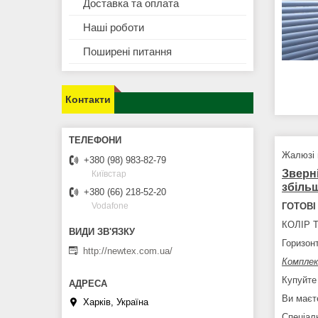
Доставка та оплата
Наші роботи
Поширені питання
Контакти
Жалюзі 
+380 (98) 983-82-79
Зверн
Київстар
збіль
+380 (66) 218-52-20
ГОТОВІ 
Vodafone
КОЛІР 
Горизон
http://newtex.com.ua/
Комплек
Купуйте 
Ви маєт
Харків, Україна
Спеціаль