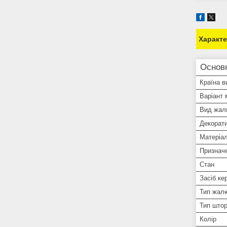
Характ
Основ
Країна в
Варіант
Вид жал
Декорати
Матеріа
Признач
Стан
Засіб ке
Тип жал
Тип што
Колір