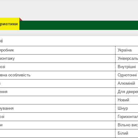
еристики
ні
иробник
Україна
 монтажу
Універсал
юзі
Внутрішні
вна особливість
Однотонні
л
Алюміній
ення
Для дверей
Новий
рування
Шнур
юзі
Горизонтал
ри
Вільно ви
Білий