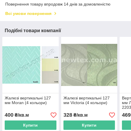
Повернення товару впродовж 14 днів за домовленістю
Всі умови повернення
Подібні товари компанії
Жалюзі вертикальні 127
Жалюзі вертикальні 127
Верт
мм Moran (4 кольори)
мм Victoria (4 кольори)
мм Л
220
400
328
469
₴/кв.м
₴/кв.м
Купити
Купити