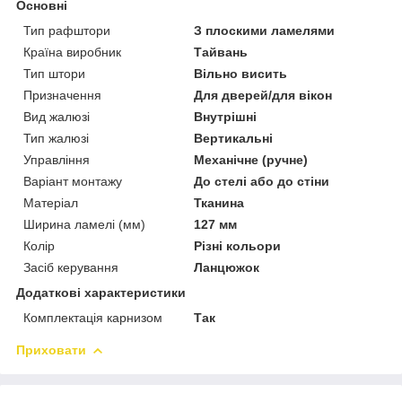
Основні
Тип рафштори
З плоскими ламелями
Країна виробник
Тайвань
Тип штори
Вільно висить
Призначення
Для дверей/для вікон
Вид жалюзі
Внутрішні
Тип жалюзі
Вертикальні
Управління
Механічне (ручне)
Варіант монтажу
До стелі або до стіни
Матеріал
Тканина
Ширина ламелі (мм)
127 мм
Колір
Різні кольори
Засіб керування
Ланцюжок
Додаткові характеристики
Комплектація карнизом
Так
Приховати