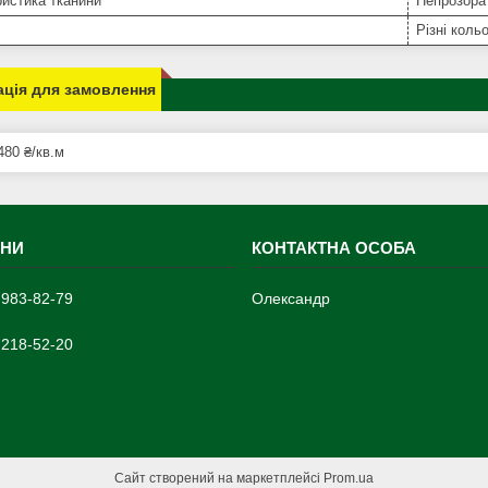
истика тканини
Непрозора 
Різні коль
ція для замовлення
480 ₴/кв.м
 983-82-79
Олександр
 218-52-20
Сайт створений на маркетплейсі
Prom.ua