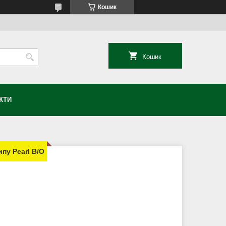
Кошик
Кошик
КТИ
ипу Pearl B/O