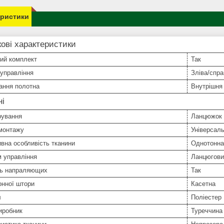
еристики
ові характеристики
ий комплект
Так
управління
Зліва/спра
ання полотна
Внутрішня
ні
рування
Ланцюжок
 монтажу
Універсал
вна особливість тканини
Однотонна
 управління
Ланцюгови
ть напраляющих
Так
онної штори
Касетна
л
Поліестер
иробник
Туреччина