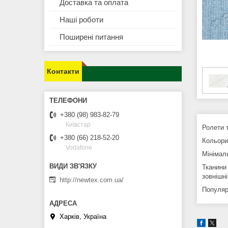
Доставка та оплата
Наші роботи
Поширені питання
Контакти
+380 (98) 983-82-79
Київстар
Ролети т
+380 (66) 218-52-20
Кольори
Vodafone
Мінімал
Тканини
зовнішн
http://newtex.com.ua/
Популяр
Харків, Україна