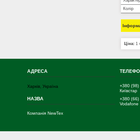
Характер
Колір
Інформа
Ціна:
1 
+380 (98)
Харків, Україна
Київстар
+380 (66)
Vodafone
Компанія NewTex