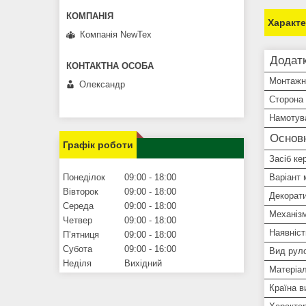
Характ
Компанія NewTex
Додатк
Монтажн
Олександр
Сторона 
Намотув
Основ
Графік роботи
Засіб ке
Понеділок
09:00
18:00
Варіант
Вівторок
09:00
18:00
Декорати
Середа
09:00
18:00
Механізм
Четвер
09:00
18:00
Наявніс
Пʼятниця
09:00
18:00
Субота
09:00
16:00
Вид рул
Неділя
Вихідний
Матеріа
Країна в