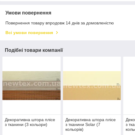
Умови повернення
Повернення товару впродовж 14 днів за домовленістю
Всі умови повернення
Подібні товари компанії
Декоративна штора плісе
Декоративна штора плісе
Деко
з тканини (3 кольори)
з тканини Solar (7
з тк
кольорів)
коль