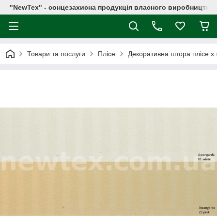
"NewTex" - сонцезахисна продукція власного виробництва
Товари та послуги
Плісе
Декоративна штора плісе з 