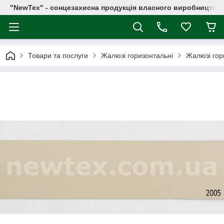
"NewTex" - сонцезахисна продукція власного виробництва
Товари та послуги
Жалюзі горизонтальні
Жалюзі гор