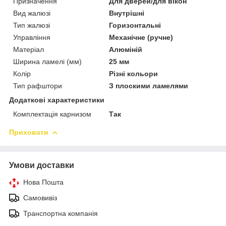
Призначення
Для дверей/для вікон
Вид жалюзі
Внутрішні
Тип жалюзі
Горизонтальні
Управління
Механічне (ручне)
Матеріал
Алюміній
Ширина ламелі (мм)
25 мм
Колір
Різні кольори
Тип рафштори
З плоскими ламелями
Додаткові характеристики
Комплектація карнизом
Так
Приховати
Умови доставки
Нова Пошта
Самовивіз
Транспортна компанія