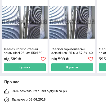
Жалюзі горизонтальні
Жалюзі горизонтальні
Жалю
алюмінієві 25 мм 55х160
алюмінієві 25 мм 57.5х140
алюм
589
599
595
від
₴
від
₴
Купити
Купити
Про нас
94% позитивних з 199 відгуків за рік
Працює з 06.06.2016