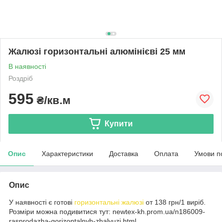
Жалюзі горизонтальні алюмінієві 25 мм
В наявності
Роздріб
595
₴/кв.м
Купити
Опис
Характеристики
Доставка
Оплата
Умови п
Опис
У наявності є готові
горизонтальні жалюзі
от 138 грн/1 виріб.
Розміри можна подивитися тут: newtex-kh.prom.ua/n186009-
rasprodazha-gorizontalnyh-zhalyuzi.html.