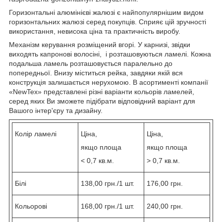
Горизонтальні алюмінієві жалюзі є найпопулярнішим видом
горизонтальних жалюзі серед покупців. Сприяє цій зручності
використання, невисока ціна та практичність виробу.
Механізм керування розміщений вгорі. У карнизі, звідки
виходять капронові волосіні, і розташовуються ламелі. Кожна
подальша ламель розташовується паралельно до
попередньої. Внизу міститься рейка, завдяки якій вся
конструкція залишається нерухомою. В асортименті компанії
«NewTex» представлені різні варіанти кольорів ламелей,
серед яких Ви зможете підібрати відповідний варіант для
Вашого інтер'єру та дизайну.
Колір ламелі
Ціна,
Ціна,
якщо площа
якщо площа
< 0,7 кв.м.
> 0,7 кв.м.
Білі
138,00 грн./1 шт.
176,00 грн.
Кольорові
168,00 грн./1 шт.
240,00 грн.