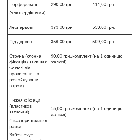
Перфоровані
290,00 грн.
414,00 грн.
(з затвердіннями)
Леопардові
373,00 грн.
533,00 грн.
Під дерево
356,00 грн.
509,00 грн.
Струна (клонна
90,00 грн./комплект (на 1 одиницю
фіксація) захищає
жалюзі)
жалюзі від
провисання та
розгойдування
вітром)
Нижня фіксаци
(пластикові
15,00 грн./комплект (на 1 одиницю
затискачі)
жалюзі)
Фіксатори нижньої
рейки.
Забезпечує