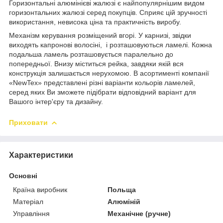
Горизонтальні алюмінієві жалюзі є найпопулярнішим видом
горизонтальних жалюзі серед покупців. Сприяє цій зручності
використання, невисока ціна та практичність виробу.
Механізм керування розміщений вгорі. У карнизі, звідки
виходять капронові волосіні, і розташовуються ламелі. Кожна
подальша ламель розташовується паралельно до
попередньої. Внизу міститься рейка, завдяки якій вся
конструкція залишається нерухомою. В асортименті компанії
«NewTex» представлені різні варіанти кольорів ламелей,
серед яких Ви зможете підібрати відповідний варіант для
Вашого інтер'єру та дизайну.
Приховати
Характеристики
Основні
Країна виробник
Польща
Матеріал
Алюміній
Управління
Механічне (ручне)