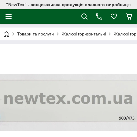
"NewTex" - сонцезахисна продукція власного виробництва
Товари та послуги
Жалюзі горизонтальні
Жалюзі гор