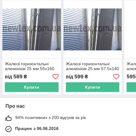
Жалюзі горизонтальні
Жалюзі горизонтальні
Жалю
алюмінієві 25 мм 55х160
алюмінієві 25 мм 57.5х140
алюм
589
599
595
від
₴
від
₴
Купити
Купити
Про нас
94% позитивних з 200 відгуків за рік
Працює з 06.06.2016