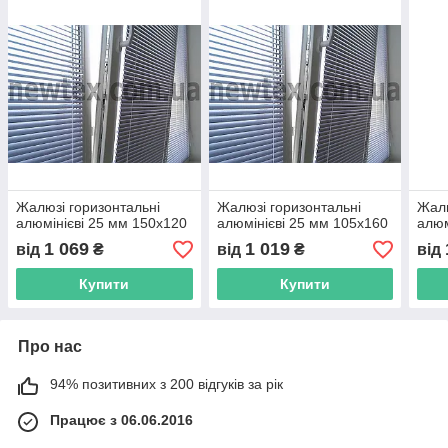
Жалюзі горизонтальні
Жалюзі горизонтальні
Жалю
алюмінієві 25 мм 150х120
алюмінієві 25 мм 105х160
алюм
1 069
1 019
від
₴
від
₴
від
Купити
Купити
Про нас
94% позитивних з 200 відгуків за рік
Працює з 06.06.2016