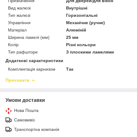
Призначення
Для дверей/для вікон
Вид жалюзі
Внутрішні
Тип жалюзі
Горизонтальні
Управління
Механічне (ручне)
Матеріал
Алюміній
Ширина ламелі (мм)
25 мм
Колір
Різні кольори
Тип рафштори
З плоскими ламелями
Додаткові характеристики
Комплектація карнизом
Так
Приховати
Умови доставки
Нова Пошта
Самовивіз
Транспортна компанія