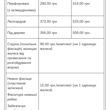
Перфоровані
290,00 грн.
414,00 грн.
(з затвердіннями)
Леопардові
373,00 грн.
533,00 грн.
Під дерево
356,00 грн.
509,00 грн.
Струна (похильна
90,00 грн./комплект (на 1 одиницю
фіксація) захищає
жалюзі)
жалюзі від
провисання та
розгойдування
вітром)
Нижня фіксаци
(пластикові
15,00 грн./комплект (на 1 одиницю
затискачі)
жалюзі)
Фіксатори нижньої
рейки.
Забезпечує