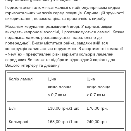
Горизонтальні алюмінієві жалюзі є найпопулярнішим видом
горизонтальних жалюзів серед покупців. Сприяє цій зручності
використання, невисока ціна та практичність виробу.
Механізм керування розміщений вгорі. У карнизі, звідки
виходять капронові волосіні, і розташовуються ламелі. Кожна
подальша ламель розташовується паралельно до
попередньої. Внизу міститься рейка, завдяки якій вся
конструкція залишається нерухомою. В асортименті компанії
«NewTex» представлені різні варіанти кольорів ламелей,
серед яких Ви зможете підібрати відповідний варіант для
Вашого інтер'єру та дизайну.
Колір ламелі
Ціна
Ціна
якщо площа
якщо площа
< 0,7 кв.м.
> 0,7 кв.м.
Білі
138,00 грн./1 шт.
176,00 грн.
Кольорові
168,00 грн./1 шт.
240,00 грн.