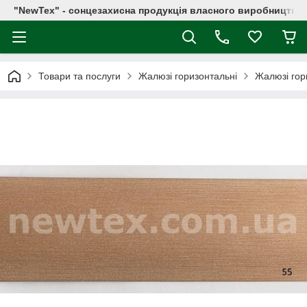
"NewTex" - сонцезахисна продукція власного виробництва
Товари та послуги
Жалюзі горизонтальні
Жалюзі гор