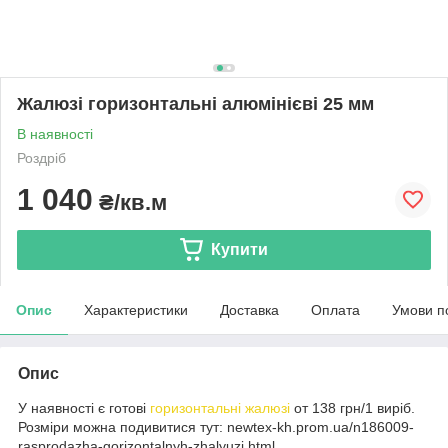
Жалюзі горизонтальні алюмінієві 25 мм
В наявності
Роздріб
1 040
₴/кв.м
Купити
Опис
Характеристики
Доставка
Оплата
Умови п
Опис
У наявності є готові
горизонтальні жалюзі
от 138 грн/1 виріб.
Розміри можна подивитися тут: newtex-kh.prom.ua/n186009-
rasprodazha-gorizontalnyh-zhalyuzi.html.