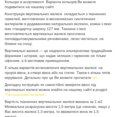
Кольори в асортименті. Варіанти кольорів Ви можете
подивитися на нашому сайті.
Конструкція вертикальних жалюзі складається з тканинних
ламелей, виготовлених із високоякісних синтетичних
матеріалів із додаваннями натуральних волокон, кожна з яких
має стандартну ширину 127 мм. Тканина з якої
виготовляються вертикальні жалюзі просочена
пиловідштовхувальними речовинами, легко чиститься, не
блякне на сонці.
Вертикальні жалюзі — це недорога альтернатива традиційним
фіранкам і шторам, що надає затишок і гармонію не тільки
офісним, а й житловим приміщенням.
Є кілька варіантів встановлення вертикальних жалюзі: на
прорізі вікна, в отворі вікна або на стелю. Також є кілька типів
керування. Детально про це Ви можете прочитати
тут.
Докладну інструкцію як самостійно виміряти вікно під
вертикальні жалюзі можна знайти на нашому сайті в розділі
"Частозалежні питання"
.
Вартість тканинних вертикальних жалюзі вказана за 1 м2.
Мінімальна розрахунка висота 1,5 метра (це означає, якщо у
Вас висота жалюзі 1,3 метра, то вважатися вона як 1,5
метра).