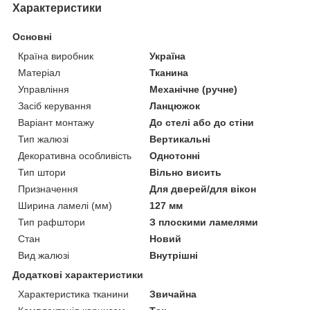
Характеристики
Основні
Країна виробник
Україна
Матеріал
Тканина
Управління
Механічне (ручне)
Засіб керування
Ланцюжок
Варіант монтажу
До стелі або до стіни
Тип жалюзі
Вертикальні
Декоративна особливість
Однотонні
Тип штори
Вільно висить
Призначення
Для дверей/для вікон
Ширина ламелі (мм)
127 мм
Тип рафштори
З плоскими ламелями
Стан
Новий
Вид жалюзі
Внутрішні
Додаткові характеристики
Характеристика тканини
Звичайна