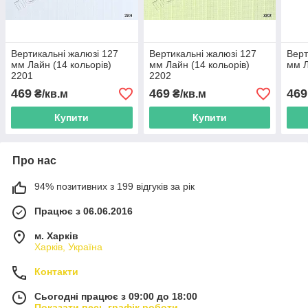
Вертикальні жалюзі 127
Вертикальні жалюзі 127
Верт
мм Лайн (14 кольорів)
мм Лайн (14 кольорів)
мм Л
2201
2202
469
469
469
₴/кв.м
₴/кв.м
Купити
Купити
Про нас
94% позитивних з 199 відгуків за рік
Працює з 06.06.2016
м. Харків
Харків, Україна
Контакти
Сьогодні працює з 09:00 до 18:00
Показати весь графік роботи